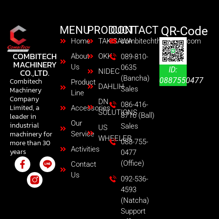
MENU
PRODUCT
CONTACT
QR-Code
Home
TAKISAWA
combitechth@gmail.com
COMBITECH
About
OKK
089-810-
MACHINERY
Us
0635
ID:
CO.,LTD.
NIDEC
(Bancha)
0887550477
Combitech
Product
DAHLIH
Sales
Machinery
Line
Company
DN
086-416-
Limited, a
Accessories
SOLUTIONS
8716 (Ball)
leader in
Our
industrial
Sales
US
machinery for
Service
WHEELER
088-755-
more than 30
Activities
years
0477
(Office)
Contact
Us
092-536-
4593
(Natcha)
Support